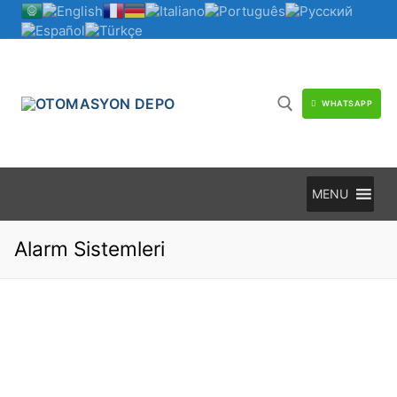
İçeriğe
atla
WHATSAPP
Arama:
MENU
Alarm Sistemleri