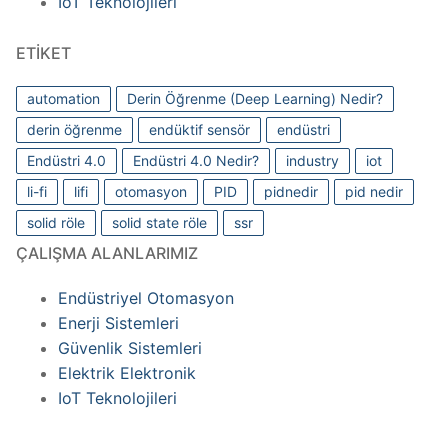
IoT Teknolojileri
ETIKET
automation
Derin Öğrenme (Deep Learning) Nedir?
derin öğrenme
endüktif sensör
endüstri
Endüstri 4.0
Endüstri 4.0 Nedir?
industry
iot
li-fi
lifi
otomasyon
PID
pidnedir
pid nedir
solid röle
solid state röle
ssr
ÇALIŞMA ALANLARIMIZ
Endüstriyel Otomasyon
Enerji Sistemleri
Güvenlik Sistemleri
Elektrik Elektronik
IoT Teknolojileri