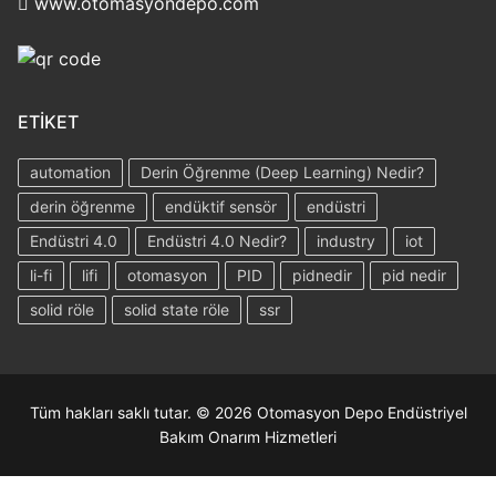
www.otomasyondepo.com
ETIKET
automation
Derin Öğrenme (Deep Learning) Nedir?
derin öğrenme
endüktif sensör
endüstri
Endüstri 4.0
Endüstri 4.0 Nedir?
industry
iot
li-fi
lifi
otomasyon
PID
pidnedir
pid nedir
solid röle
solid state röle
ssr
Tüm hakları saklı tutar. © 2026 Otomasyon Depo Endüstriyel
Bakım Onarım Hizmetleri