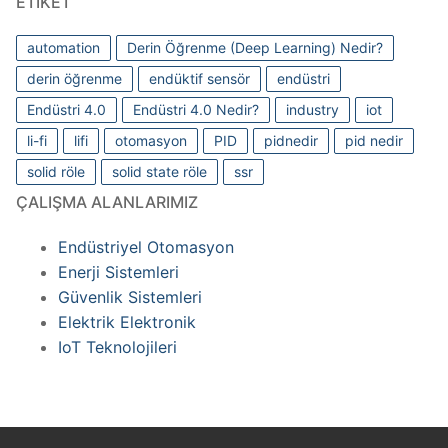
ETIKET
automation
Derin Öğrenme (Deep Learning) Nedir?
derin öğrenme
endüktif sensör
endüstri
Endüstri 4.0
Endüstri 4.0 Nedir?
industry
iot
li-fi
lifi
otomasyon
PID
pidnedir
pid nedir
solid röle
solid state röle
ssr
ÇALIŞMA ALANLARIMIZ
Endüstriyel Otomasyon
Enerji Sistemleri
Güvenlik Sistemleri
Elektrik Elektronik
IoT Teknolojileri