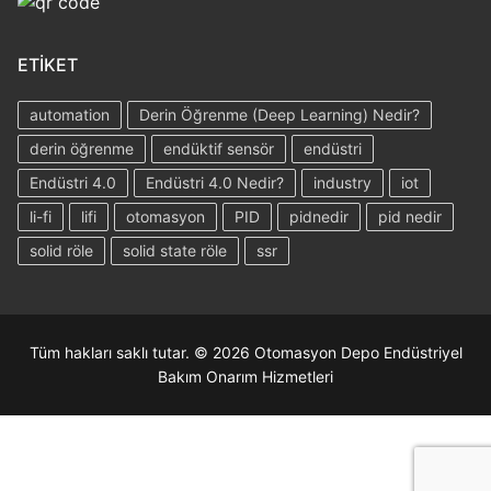
ETIKET
automation
Derin Öğrenme (Deep Learning) Nedir?
derin öğrenme
endüktif sensör
endüstri
Endüstri 4.0
Endüstri 4.0 Nedir?
industry
iot
li-fi
lifi
otomasyon
PID
pidnedir
pid nedir
solid röle
solid state röle
ssr
Tüm hakları saklı tutar. © 2026 Otomasyon Depo Endüstriyel
Bakım Onarım Hizmetleri