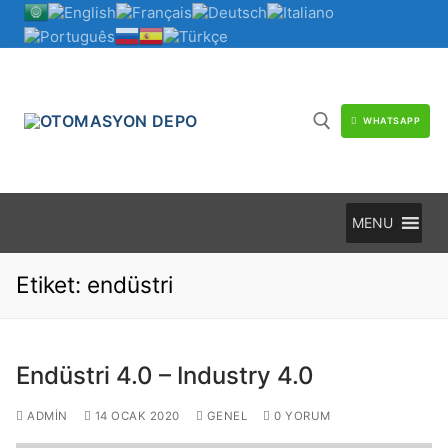
İçeriğe
atla
WHATSAPP
Arama:
MENU
Etiket:
endüstri
Endüstri 4.0 – Industry 4.0
ADMIN
14 OCAK 2020
GENEL
0 YORUM