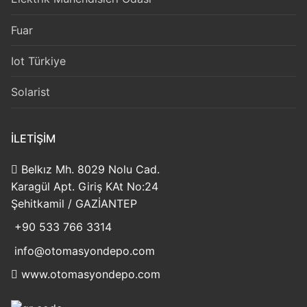
Fuar
Iot Türkiye
Solarist
İLETIŞIM
Belkız Mh. 8029 Nolu Cad.
Karagül Apt. Giriş KAt No:24
Şehitkamil / GAZİANTEP
+90 533 766 3314
info@otomasyondepo.com
www.otomasyondepo.com